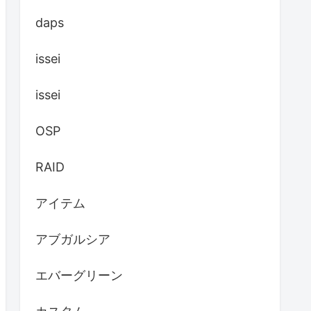
daps
issei
issei
OSP
RAID
アイテム
アブガルシア
エバーグリーン